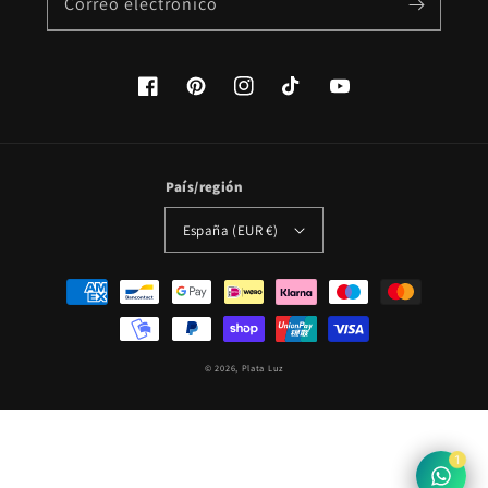
Correo electrónico
Facebook
Pinterest
Instagram
TikTok
YouTube
País/región
España (EUR €)
Formas
de
pago
© 2026,
Plata Luz
1