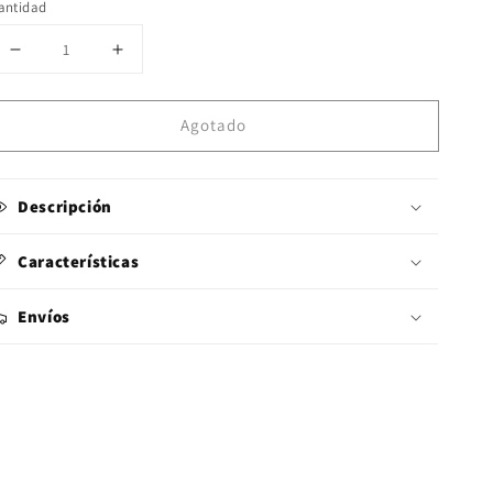
antidad
Reducir
Aumentar
cantidad
cantidad
para
para
Agotado
Pendientes
Pendientes
MoonStone
MoonStone
Descripción
Características
Envíos