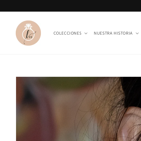
Ir
directamente
al contenido
COLECCIONES
NUESTRA HISTORIA
Ir
directamente
a la
información
del producto