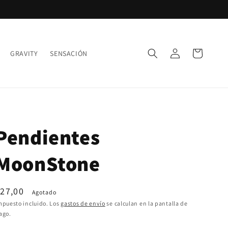
Iniciar
Carrito
GRAVITY
SENSACIÓN
sesión
Pendientes
MoonStone
recio
27,00
Agotado
abitual
mpuesto incluido. Los
gastos de envío
se calculan en la pantalla de
ago.