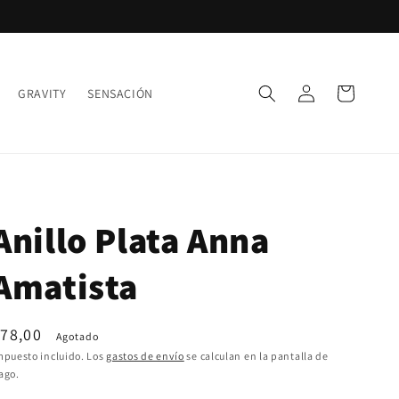
Iniciar
Carrito
GRAVITY
SENSACIÓN
sesión
Anillo Plata Anna
Amatista
recio
78,00
Agotado
abitual
mpuesto incluido. Los
gastos de envío
se calculan en la pantalla de
ago.