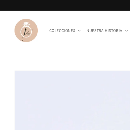
Ir
directamente
al contenido
COLECCIONES
NUESTRA HISTORIA
Ir
directamente
a la
información
del producto