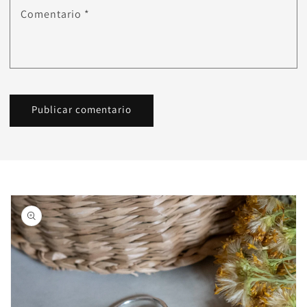
Comentario
*
Ir
directamente
a la
información
del producto