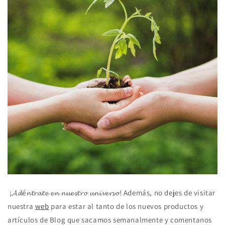
¡𝓐𝓭é𝓷𝓽𝓻𝓪𝓽𝓮 𝓮𝓷 𝓷𝓾𝓮𝓼𝓽𝓻𝓸 𝓾𝓷𝓲𝓿𝓮𝓻𝓼𝓸!
Además, no dejes de visitar
nuestra
web
para estar al tanto de los nuevos productos y
artículos de Blog que sacamos semanalmente y comentanos