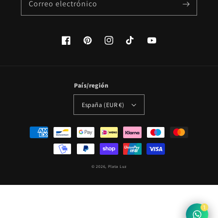
Correo electrónico
Facebook
Pinterest
Instagram
TikTok
YouTube
País/región
España (EUR €)
Formas
de
pago
© 2026,
Plata Luz
1