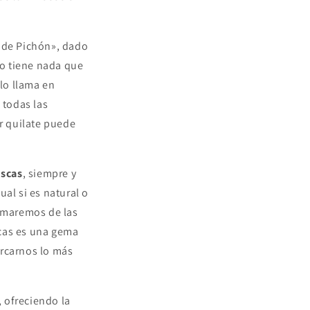
e de Pichón», dado
no tiene nada que
 lo llama en
 todas las
or quilate puede
uscas
, siempre y
al si es natural o
ormaremos de las
scas es una gema
ercarnos lo más
, ofreciendo la