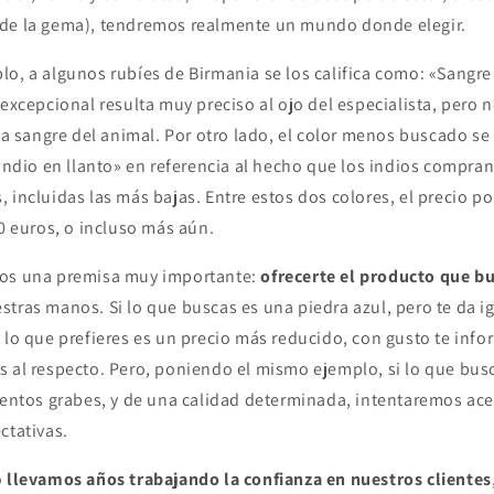
de la gema), tendremos realmente un mundo donde elegir.
lo, a algunos rubíes de Birmania se los califica como: «Sangr
 excepcional resulta muy preciso al ojo del especialista, pero 
 la sangre del animal. Por otro lado, el color menos buscado se
 indio en llanto» en referencia al hecho que los indios compran
 incluidas las más bajas. Entre estos dos colores, el precio p
00 euros, o incluso más aún.
mos una premisa muy importante:
ofrecerte el producto que b
tras manos. Si lo que buscas es una piedra azul, pero te da igu
 lo que prefieres es un precio más reducido, con gusto te inf
s al respecto. Pero, poniendo el mismo ejemplo, si lo que bu
mientos grabes, y de una calidad determinada, intentaremos ac
ctativas.
o
llevamos años trabajando la confianza en nuestros clientes