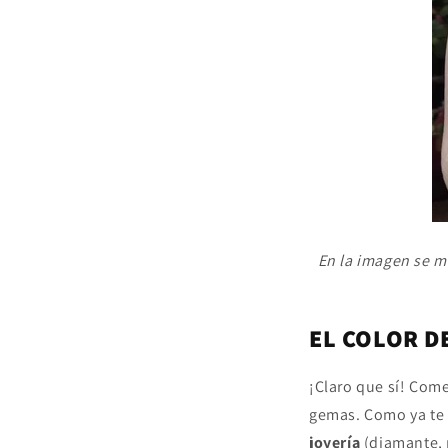
En la imagen se m
EL COLOR D
¡Claro que sí! Com
gemas. Como ya te
joyería
(diamante, r