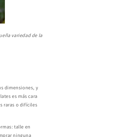
ueña variedad de la
us dimensiones, y
lates es más cara
 raras o difíciles
rmas: talle en
comprar ninguna